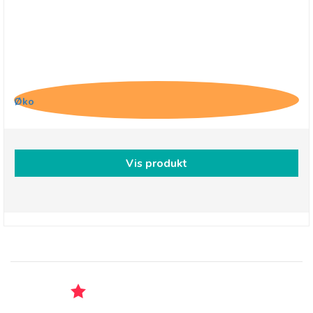
Belvas, Chokolade med Mandler og Chiafrø
Øko
Vis produkt