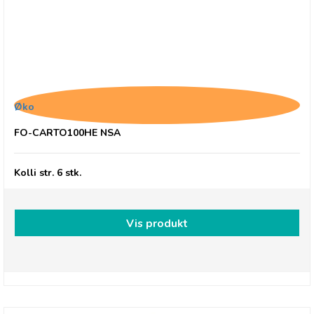
Belvas, Chokoladehjerter med
hasselnøddepraliné
Øko
FO-CARTO100HE NSA
Kolli str. 6 stk.
Vis produkt