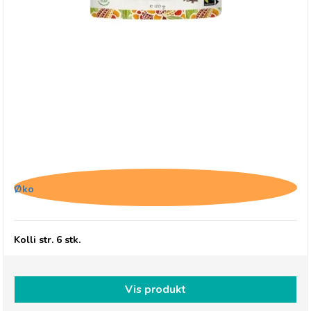
Belvas, Thins 85% Mørk chokolade med
kakaonibs
Øko
Kolli str. 6 stk.
Vis produkt