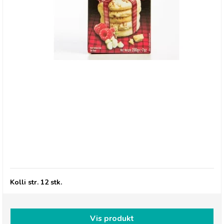
Duncan’s Shortbread med Hindbær & Hvid
chokolade
Kolli str. 12 stk.
Vis produkt