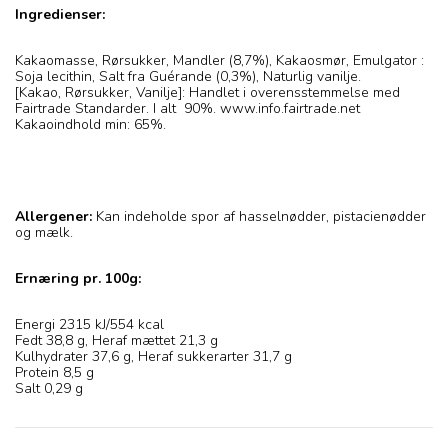
Ingredienser:
Kakaomasse, Rørsukker, Mandler (8,7%), Kakaosmør, Emulgator :
Soja lecithin, Salt fra Guérande (0,3%), Naturlig vanilje.
[Kakao, Rørsukker, Vanilje]: Handlet i overensstemmelse med
Fairtrade Standarder. I alt 90%. www.info.fairtrade.net
Kakaoindhold min: 65%.
Allergener:
Kan indeholde spor af hasselnødder, pistacienødder
og mælk.
Ernæring pr. 100g:
Energi 2315 kJ/554 kcal
Fedt 38,8 g, Heraf mættet 21,3 g
Kulhydrater 37,6 g, Heraf sukkerarter 31,7 g
Protein 8,5 g
Salt 0,29 g