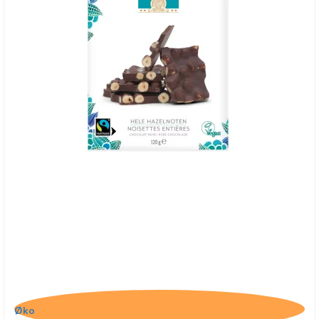
Belvas, Mørk Chokolade med hele hasselnødder
Øko