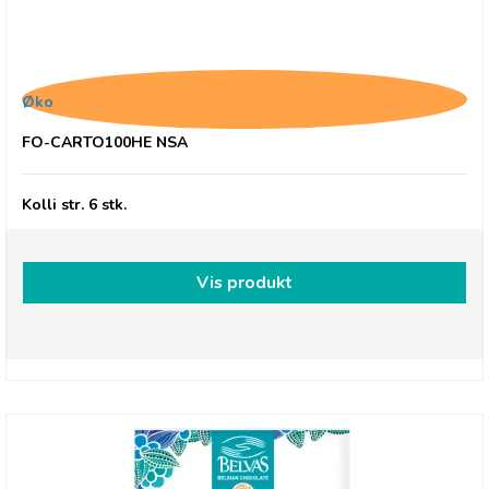
Belvas, Chokoladehjerter med
hasselnøddepraliné
Øko
FO-CARTO100HE NSA
Kolli str. 6 stk.
Vis produkt