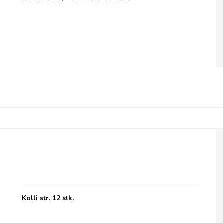
Duncan´s Double Chocolate Chip
Shortbread
Kolli str. 12 stk.