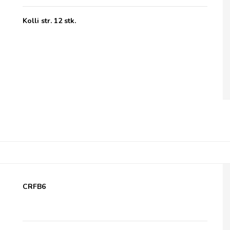
Kolli str. 12 stk.
Gran Luchito Refried Beans
CRFB6