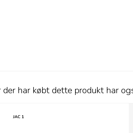
 der har købt dette produkt har og
Jacques Matinettes, Mørk pålægschokolade
JAC 1