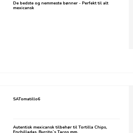
De bedste og nemmeste bønner - Perfekt til alt
mexicansk
Gran Luchito Tomatillo Salsa
SATomatillo6
Autentisk mexicansk tilbehør til Tortilla Chips,
Enchilladas, Burrito´s Tacos mm.