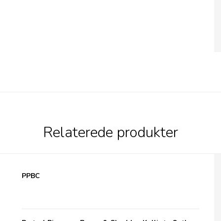
Relaterede produkter
Pretzel Pete, Bacon & Cheddar
PPBC