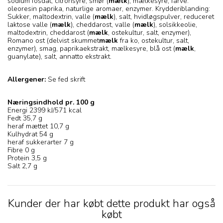
sodium fosdat, citronsyre, smør (
mælk
), mælkesyre, farve:
oleoresin paprika, naturlige aromaer, enzymer. Krydderiblanding:
Sukker, maltodextrin, valle (
mælk
), salt, hvidløgspulver, reduceret
laktose valle (
mælk
), cheddarost, valle (
mælk
), solsikkeolie,
maltodextrin, cheddarost (
mælk
, ostekultur, salt, enzymer),
Romano ost (delvist skummet
mælk
fra ko, ostekultur, salt,
enzymer), smag, paprikaekstrakt, mælkesyre, blå ost (
mælk
,
guanylate), salt, annatto ekstrakt.
Allergener:
Se fed skrift
Næringsindhold pr. 100 g
Energi 2399 kJ/571 kcal
Fedt 35,7 g
heraf mættet 10,7 g
Kulhydrat 54 g
heraf sukkerarter 7 g
Fibre 0 g
Protein 3,5 g
Salt 2,7 g
Kunder der har købt dette produkt har også
købt