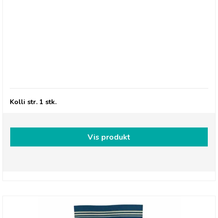
Betty's Lemonade, XL 5 liter Bag-in-Box -
Lime/Mynte
Kolli str. 1 stk.
Vis produkt