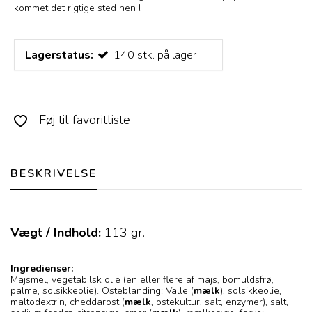
kommet det rigtige sted hen !
Lagerstatus:
140
stk.
på lager
Føj til favoritliste
BESKRIVELSE
Vægt / Indhold:
113
gr.
Ingredienser:
Majsmel, vegetabilsk olie (en eller flere af majs, bomuldsfrø,
palme, solsikkeolie). Osteblanding: Valle (
mælk
), solsikkeolie,
maltodextrin, cheddarost (
mælk
, ostekultur, salt, enzymer), salt,