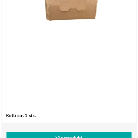
Betty's Lemonade, XL 5 liter Bag-in-Box -
Hyldeblomst
Kolli str. 1 stk.
Vis produkt