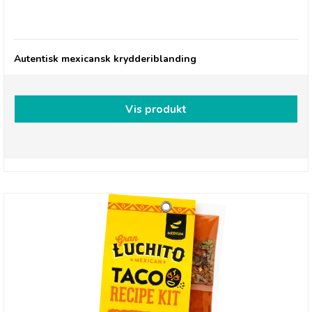
Gran Luchito, Smoky Chipotle & Herbs Taco Mix
Autentisk mexicansk krydderiblanding
Vis produkt