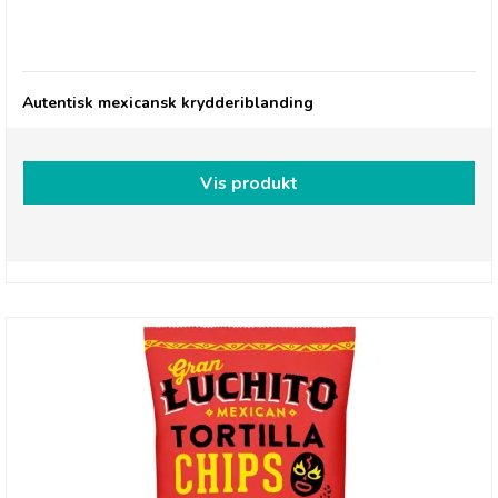
Gran Luchito, Smoky Chipotle & Herbs Taco Mix
Autentisk mexicansk krydderiblanding
Vis produkt