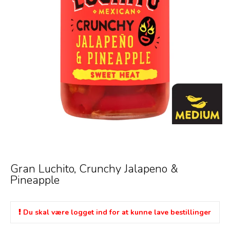
Gran Luchito, Crunchy Jalapeno &
Pineapple
Du skal være logget ind for at kunne lave bestillinger