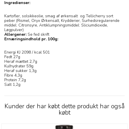
Ingredienser:
Kartofler, solsikkeolie, smag af ørkensalt og Tellicherry sort
peber (Rismel, Oryx Ørkensalt, Krydderier, Surhedsregulerende
middel: Citronsyre, Antiklumpningsmiddel: Sliciumdioxide,
Løgpulver)
Allergener:
Se fed skrift
Ernæringsindhold pr. 100g:
Energi KJ 2098 / kcal 501
Fedt 27g
Heraf mættet 2,7g
Kulhydrater 59g
Heraf sukker 1,3g
Fibre 4,3g
Protein 7,2g
Salt 1,2g
Kunder der har købt dette produkt har også
købt