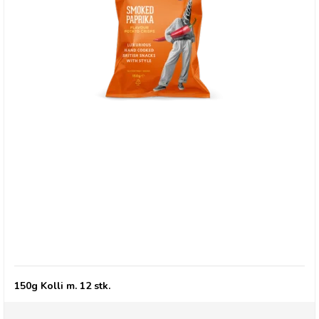
Savoursmiths Smoked paprika 150g
150g Kolli m. 12 stk.