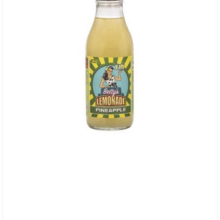
Betty's Lemonade, flaske - Pineapple - Limited