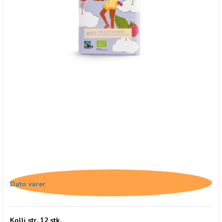
Chocolates From Heaven, Hvid chokolade med
hindbær
Dato varer
Kolli str. 12 stk.