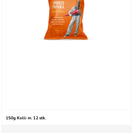
Savoursmiths Smoked paprika 150g
150g Kolli m. 12 stk.