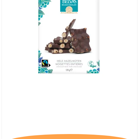
Belvas, Mørk Chokolade med hele hasselnødder