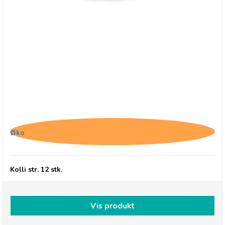
Chocolates From Heaven, Vegansk Chokolade
med Karamel, Hasselnød og Havsalt
Øko
Kolli str. 12 stk.
Vis produkt