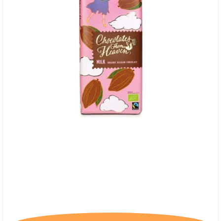
Chocolates From Heaven, Mælkechokolade