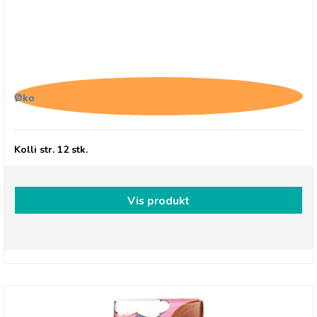
Chocolates From Heaven, 85% Mørk Chokolade
Øko
Kolli str. 12 stk.
Vis produkt