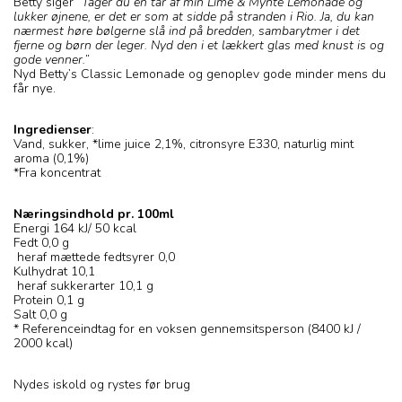
Betty siger
”Tager du en tår af min Lime & Mynte Lemonade og
lukker øjnene, er det er som at sidde på stranden i Rio. Ja, du kan
nærmest høre bølgerne slå ind på bredden, sambarytmer i det
fjerne og børn der leger. Nyd den i et lækkert glas med knust is og
gode venner.”
Nyd Betty’s Classic Lemonade og genoplev gode minder mens du
får nye.
Ingredienser
:
Vand, sukker, *lime juice 2,1%, citronsyre E330, naturlig mint
aroma (0,1%)
*Fra koncentrat
Næringsindhold pr. 100ml
Energi 164 kJ/ 50 kcal
Fedt 0,0 g
heraf mættede fedtsyrer 0,0
Kulhydrat 10,1
heraf sukkerarter 10,1 g
Protein 0,1 g
Salt 0,0 g
* Referenceindtag for en voksen gennemsitsperson (8400 kJ /
2000 kcal)
Nydes iskold og rystes før brug