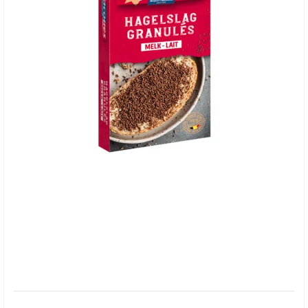
*Jacques Granulated Lait - Lys chokolade pålæg