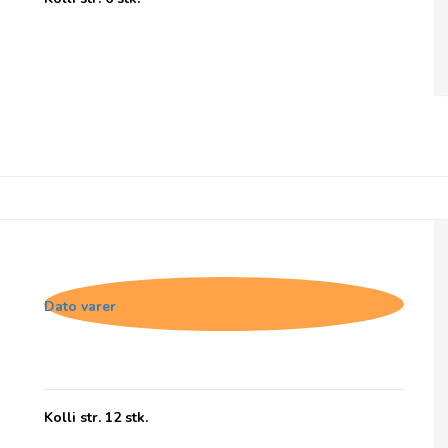
Chocolates From Heaven, 72% Chokolade
med Blåbær - BB 31/7-26
Dato varer
Kolli str. 12 stk.