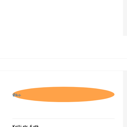
Belvas, Thins 85% Mørk chokolade med
kakaonibs
Øko
Kolli str. 6 stk.