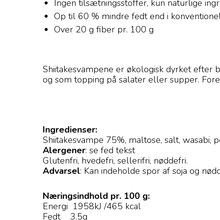
Ingen tilsætningsstoffer, kun naturlige ing
Op til 60 % mindre fedt end i konventionel
Over 20 g fiber pr. 100 g
Shiitakesvampene er økologisk dyrket efter b
og som topping på salater eller supper. Fores
Ingredienser:
Shiitakesvampe 75%, maltose, salt, wasabi, 
Alergener
: se fed tekst
Glutenfri, hvedefri, sellerifri, nøddefri.
Advarsel
: Kan indeholde spor af soja og nød
Næringsindhold pr. 100 g:
Energi 1958kJ /465 kcal
Fedt 3.5g