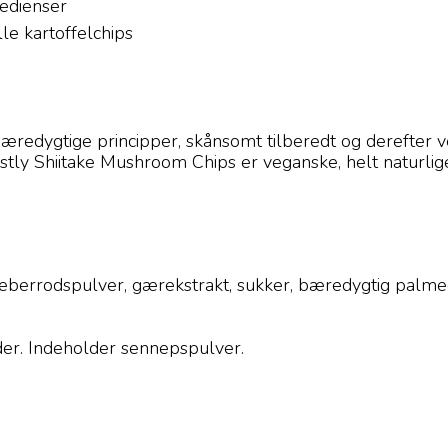
redienser
le kartoffelchips
æredygtige principper, skånsomt tilberedt og derefter 
tly Shiitake Mushroom Chips er veganske, helt naturlige,
peberrodspulver, gærekstrakt, sukker, bæredygtig palmeo
der. Indeholder sennepspulver.