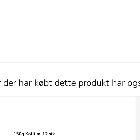
 der har købt dette produkt har og
Savoursmiths Smoked paprika 150g
150g Kolli m. 12 stk.