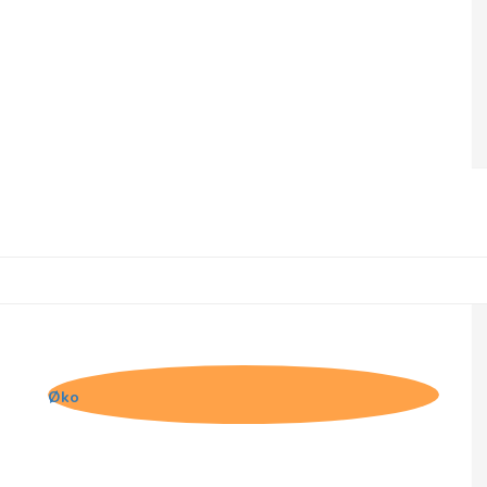
Belvas, Mørk Chokolade med hele
hasselnødder
Øko