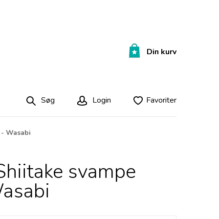
Din kurv
Søg
Login
Favoriter
s - Wasabi
 Shiitake svampe
Wasabi