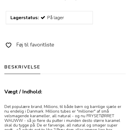
Lagerstatus:
På lager
Føj til favoritliste
BESKRIVELSE
Vægt / Indhold:
Det populære brand, Millions, til både børn og barnlige sjæle er
nu endelig i Danmark. Millions tubes er "millioner" af små
velsmagende karameller, all natural - og nu FRYSETØRRET
WAUWW - så jo flere du putter i munden desto større karamel
skal du tygge på. De er farverige, all natural og smager super
godt - så whats not to like ? Prøv dem allesammen lige her.