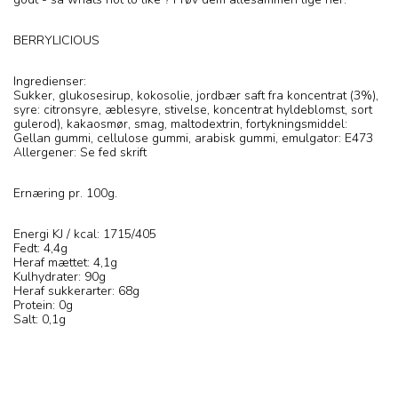
BERRYLICIOUS
Ingredienser:
Sukker, glukosesirup, kokosolie, jordbær saft fra koncentrat (3%),
syre: citronsyre, æblesyre, stivelse, koncentrat hyldeblomst, sort
gulerod), kakaosmør, smag, maltodextrin, fortykningsmiddel:
Gellan gummi, cellulose gummi, arabisk gummi, emulgator: E473
Allergener: Se fed skrift
Ernæring pr. 100g.
Energi KJ / kcal: 1715/405
Fedt: 4,4g
Heraf mættet: 4,1g
Kulhydrater: 90g
Heraf sukkerarter: 68g
Protein: 0g
Salt: 0,1g