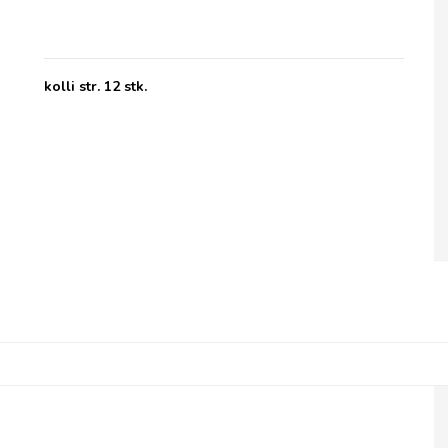
kolli str. 12 stk.
Cape Herb & Spice Sauce, Korean Chilli &
Garlic Sauce - Medium Hot