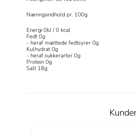
Næringsindhold pr. 100g
Energi 0kJ / 0 kcal
Fedt 0g
- heraf mættede fedtsyrer 0g
Kulhydrat 0g
- heraf sukkerarter 0g
Protein 0g
Salt 18g
Kunder