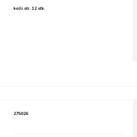
kolli str. 12 stk.
Cape Herb Ghost Chili 75g
275026