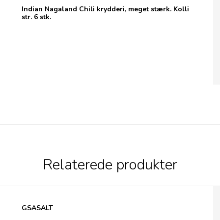
Indian Nagaland Chili krydderi, meget stærk. Kolli
str. 6 stk.
Relaterede produkter
The Generals - A salt weapon
GSASALT