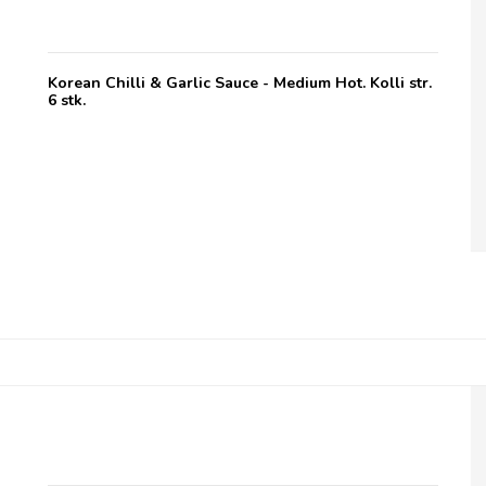
Korean Chilli & Garlic Sauce - Medium Hot. Kolli str.
6 stk.
Jakob's Hot Sauce Jalapeno & Lime