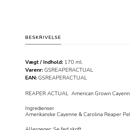
BESKRIVELSE
Vægt / Indhold:
170
ml.
Varenr:
GSREAPERACTUAL
EAN:
GSREAPERACTUAL
REAPER ACTUAL American Grown Cayenne 
Ingredienser
Amerikanske Cayenne & Carolina Reaper Pebre
Allergener: Se fed skrift.