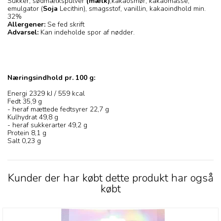
Sukker, sødmælkspulver
(mælk)
,kakaosmør, kakaomasse,
emulgator (
Soja
Lecithin), smagsstof, vanillin, kakaoindhold min.
32%
Allergener:
Se fed skrift
Advarsel:
Kan indeholde spor af nødder.
Næringsindhold pr. 100 g:
Energi 2329 kJ / 559 kcal
Fedt 35,9 g
- heraf mættede fedtsyrer 22,7 g
Kulhydrat 49,8 g
- heraf sukkerarter 49,2 g
Protein 8,1 g
Salt 0,23 g
Kunder der har købt dette produkt har også
købt