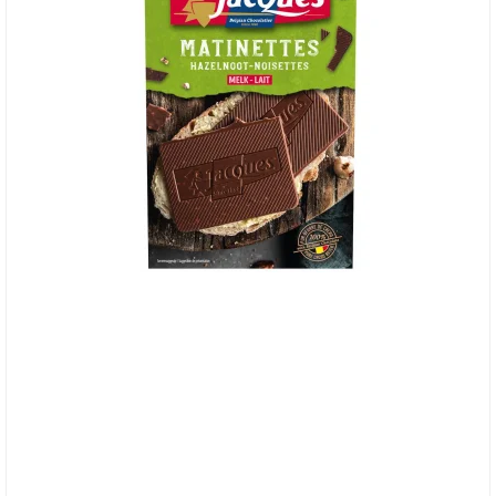
Jacques Matinettes Pålægschokolade med
Hasselnødder