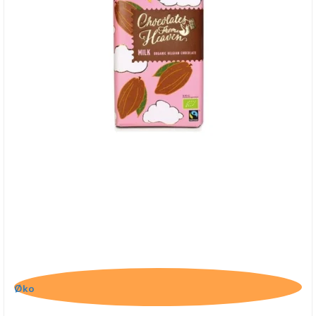
Chocolates From Heaven, Mælkechokolade
Øko