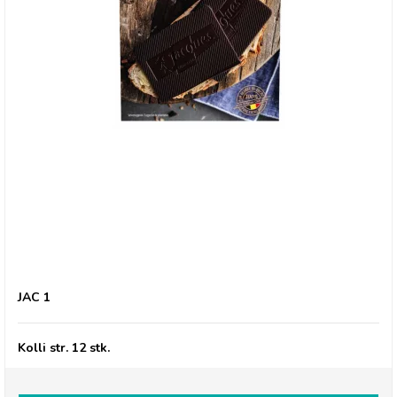
Jacques Matinettes, Mørk pålægschokolade
JAC 1
Kolli str. 12 stk.