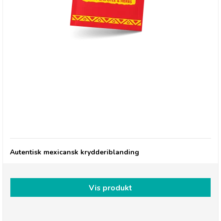
Gran Luchito, Smoky Chipotle & Herbs Taco Mix
Autentisk mexicansk krydderiblanding
Vis produkt