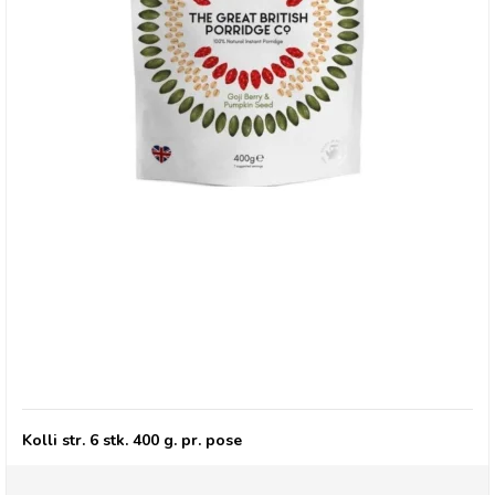
Grød med Gojibær & Græskarfrø
Kolli str. 6 stk. 400 g. pr. pose