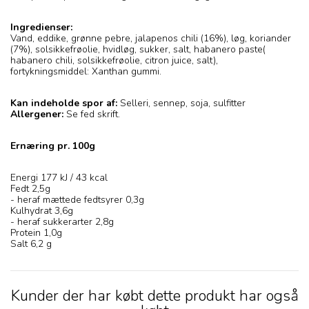
Ingredienser:
Vand, eddike, grønne pebre, jalapenos chili (16%), løg, koriander
(7%), solsikkefrøolie, hvidløg, sukker, salt, habanero paste(
habanero chili, solsikkefrøolie, citron juice, salt),
fortykningsmiddel: Xanthan gummi.
Kan indeholde spor af:
Selleri, sennep, soja, sulfitter
Allergener:
Se fed skrift.
Ernæring pr. 100g
Energi 177 kJ / 43 kcal
Fedt 2,5g
- heraf mættede fedtsyrer 0,3g
Kulhydrat 3,6g
- heraf sukkerarter 2,8g
Protein 1,0g
Salt 6,2 g
Kunder der har købt dette produkt har også