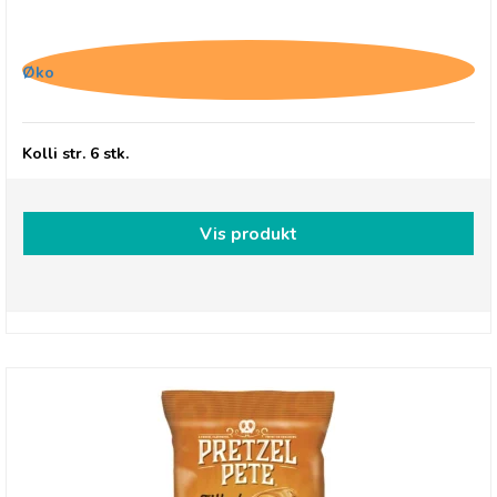
Belvas, Thins 85% Mørk chokolade med
kakaonibs
Øko
Kolli str. 6 stk.
Vis produkt