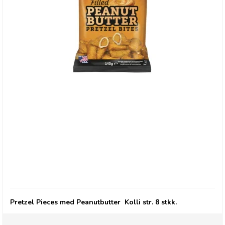
Pretzel Pete, Filled Peanutbutter Pretzels Bites
Pretzel Pieces med Peanutbutter Kolli str. 8 stkk.