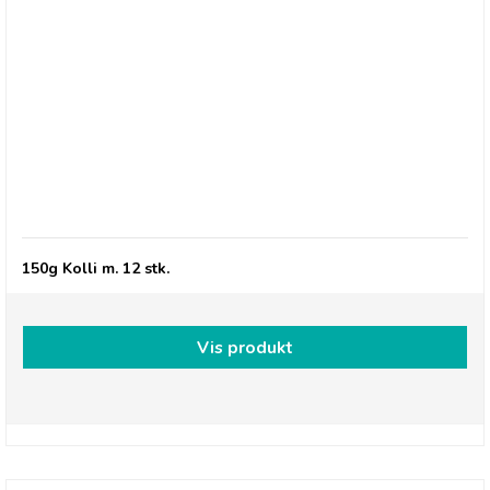
Savoursmiths Wagyu Beef & Honey Mustard,
150g
150g Kolli m. 12 stk.
Vis produkt