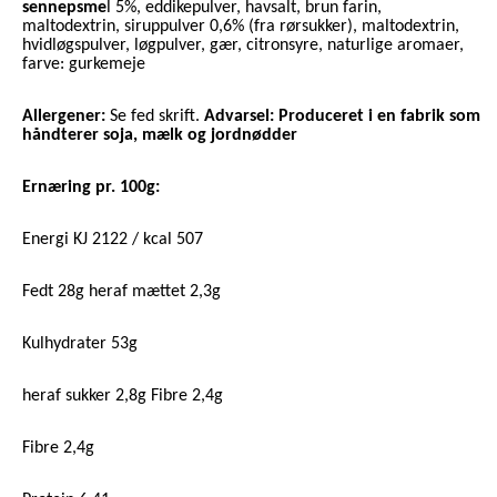
sennepsme
l 5%, eddikepulver, havsalt, brun farin,
maltodextrin, siruppulver 0,6% (fra rørsukker), maltodextrin,
hvidløgspulver, løgpulver, gær, citronsyre, naturlige aromaer,
farve: gurkemeje
Allergener:
Se fed skrift.
Advarsel: Produceret i en fabrik som
håndterer soja, mælk og jordnødder
Ernæring pr. 100g:
Energi KJ 2122 / kcal 507
Fedt 28g heraf mættet 2,3g
Kulhydrater 53g
heraf sukker 2,8g Fibre 2,4g
Fibre 2,4g