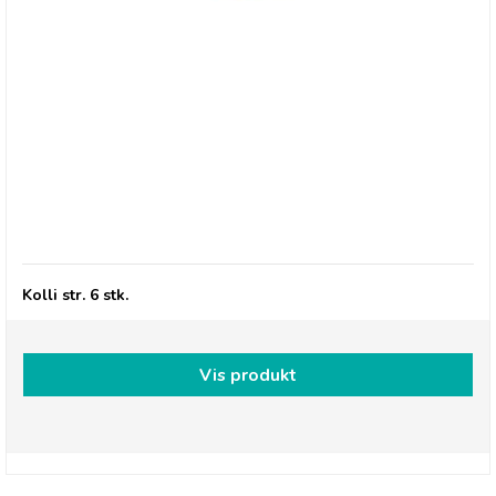
Thursday Cottage, Marmelade - Grapefruit &
Stem Ginger
Kolli str. 6 stk.
Vis produkt