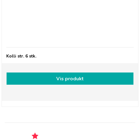
Thursday Cottage, Chocolate & Orange Flavour
Curd
Kolli str. 6 stk.
Vis produkt