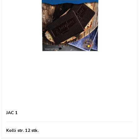
Jacques Matinettes, Mørk pålægschokolade
JAC 1
Kolli str. 12 stk.