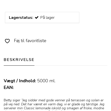
Lagerstatus:
På lager
Føj til favoritliste
BESKRIVELSE
Vægt / Indhold:
5000
ml.
EAN:
Betty siger
”Jeg sidder med gode venner på terrassen og solen er
på vej ned. Det har været en varm dag, vi er glade og tørstige. Jeg
serverer min Classic lemonade iskold og smagen af friske, modne