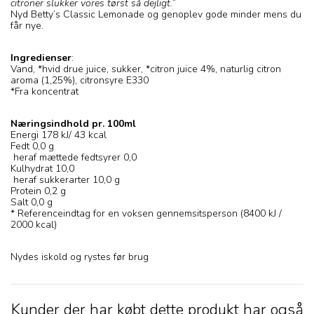
citroner slukker vores tørst så dejligt.”
Nyd Betty’s Classic Lemonade og genoplev gode minder mens du
får nye.
Ingredienser
:
Vand, *hvid drue juice, sukker, *citron juice 4%, naturlig citron
aroma (1,25%), citronsyre E330
*Fra koncentrat
Næringsindhold pr. 100ml
Energi 178 kJ/ 43 kcal
Fedt 0,0 g
heraf mættede fedtsyrer 0,0
Kulhydrat 10,0
heraf sukkerarter 10,0 g
Protein 0,2 g
Salt 0,0 g
* Referenceindtag for en voksen gennemsitsperson (8400 kJ /
2000 kcal)
Nydes iskold og rystes før brug
Kunder der har købt dette produkt har også